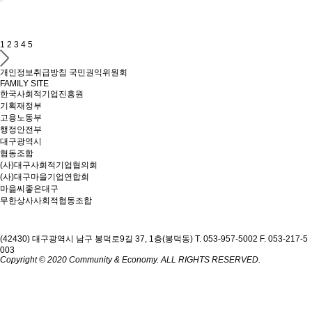
1
2
3
4
5
개인정보취급방침
국민권익위원회
FAMILY SITE
한국사회적기업진흥원
기획재정부
고용노동부
행정안전부
대구광역시
협동조합
(사)대구사회적기업협의회
(사)대구마을기업연합회
마읆씨좋은대구
무한상사사회적협동조합
(42430) 대구광역시 남구 봉덕로9길 37, 1층(봉덕동)
T. 053-957-5002
F. 053-217-5
003
Copyright © 2020 Community & Economy. ALL RIGHTS RESERVED.