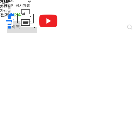
월간일정
게시판
공익법인 공시자료
자료실
자료실
134
전체
건
센터구
No.
분
사
회
2023년 기타(창의·혁신)형 인증 신청 기
119
적
기
업
사
회
대구사회적경제기업 투어 가이드북
118
적
기
업
사
회
[매뉴얼] 2023년 사회적가치측정지표(S
117
적
기
업