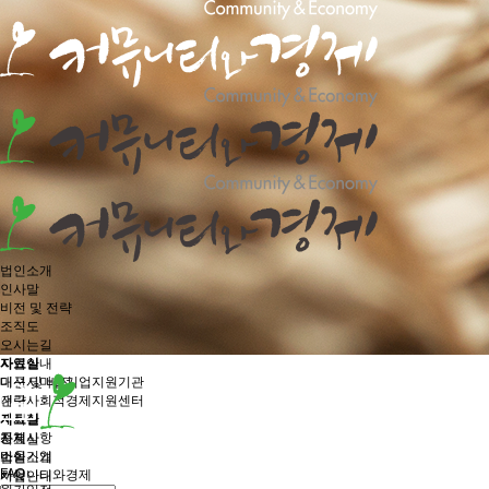
법인소개
인사말
비전 및 전략
조직도
오시는길
사업안내
자료실
대구시마을기업지원기관
미션 및 비전
대구사회적경제지원센터
전략
게시판
자료실
공지사항
전체
자료실
소식
마을기업
법인소개
FAQ
커뮤니티와경제
사업안내