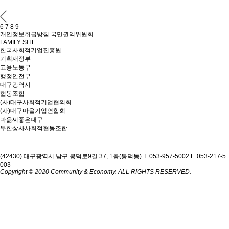
6
7
8
9
개인정보취급방침
국민권익위원회
FAMILY SITE
한국사회적기업진흥원
기획재정부
고용노동부
행정안전부
대구광역시
협동조합
(사)대구사회적기업협의회
(사)대구마을기업연합회
마읆씨좋은대구
무한상사사회적협동조합
(42430) 대구광역시 남구 봉덕로9길 37, 1층(봉덕동)
T. 053-957-5002
F. 053-217-5
003
Copyright © 2020 Community & Economy. ALL RIGHTS RESERVED.