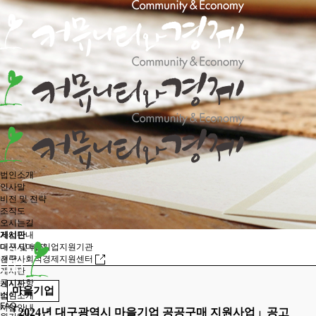
법인소개
인사말
비전 및 전략
조직도
오시는길
사업안내
게시판
대구시마을기업지원기관
미션 및 비전
대구사회적경제지원센터
전략
게시판
공지사항
게시판
마을기업
소식
법인소개
FAQ
사업안내
「2024년 대구광역시 마을기업 공공구매 지원사업」공고