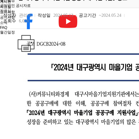
월간일정
게시판
공익법인 공시자료
자료실
자료실
공지사항
작성자
관리자
작성일
2024.05.13
공고기간
~2024.05.24
공지사항
조회수
6,026
소식
FAQ
월간일정