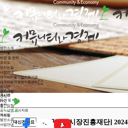
법인소개
인사말
비전 및 전략
조직도
오시는길
사업안내
대구시마을기업지원기관
대구사회적경제지원센터
게시판
공지사항
게시판
소식
미션 및 비전
FAQ
전략
월간일정
공익법인 공시자료
게시판
자료실
법인소개
[대구전통시장진흥재단] 202
대신전해요
사업안내